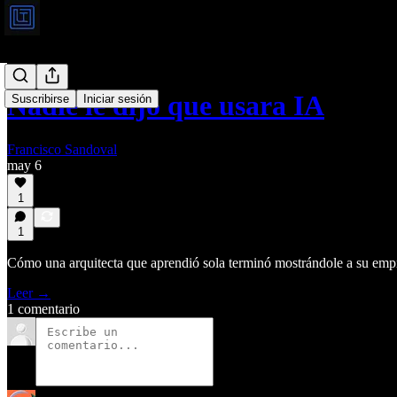
Nadie le dijo que usara IA
Suscribirse
Iniciar sesión
Francisco Sandoval
may 6
1
1
Cómo una arquitecta que aprendió sola terminó mostrándole a su empr
Leer →
1 comentario