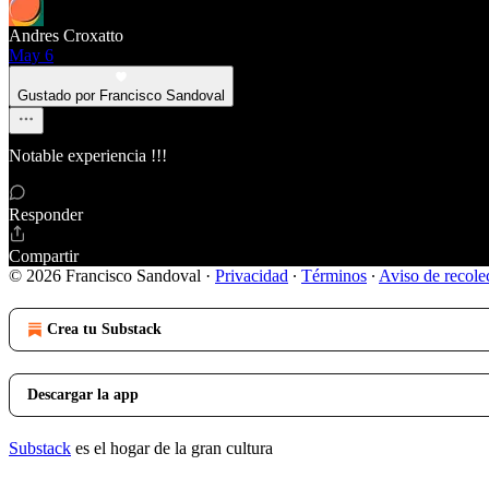
Andres Croxatto
May 6
Gustado por Francisco Sandoval
Notable experiencia !!!
Responder
Compartir
© 2026 Francisco Sandoval
·
Privacidad
∙
Términos
∙
Aviso de recole
Crea tu Substack
Descargar la app
Substack
es el hogar de la gran cultura