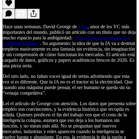
Hace unas semanas, David George de
a16z
, unos de los VC más
importantes del mundo, publicó un artículo con un título que no deja
mucho espacio para la ambigüedad:
“The AI Job Apocalypse Is a
Complete Fantasy”
. Su argumento: la idea de que la IA va a destruir
empleos masivamente es una fantasía sin evidencia, sin imaginación
y sin comprensión de cómo funcionan los mercados. El artículo está
cargado de datos, gráficos y papers académicos frescos de 2026. Es
una pieza seria.
Del otro lado, no faltan voces igual de serias advirtiendo que esta
vez sí es diferente. Que la IA no es el tractor ni la electricidad. Que
cuando una máquina puede pensar, el ser humano se queda sin su
“ventaja competitiva”.
Leí el artículo de George con atención. Los datos que presenta sobre
empleo son convincentes, y la evidencia histórica que recopila es
sólida. Quienes predicen el fin del trabajo ven que el costo de la
inteligencia colapsa, asumen que eso deja a los humanos sin
función, y no miran más allá. No se preguntan qué nuevos
mercados, industrias y roles aparecen cuando la inteligencia se
vuelve barata y abundante. En eso, la evidencia le da la razón a