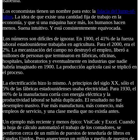
isabelina.
Los economistas tienen un nombre para esto: la
falacia del lump-of-
labor
. La idea de que existe una cantidad fija de trabajo en la
economía, y que si una máquina hace más, los humanos hacen
menos. Suena intuitivo. Y está consistentemente equivocada.
Los números son difíciles de ignorar. En 1900, el 41% de la fuerza
laboral estadounidense trabajaba en agricultura. Para el 2000, era el
2%. La mecanización del campo no destruyó el empleo, liberó a
millones de personas que terminaron en fábricas, oficinas,
hospitales, laboratorios y eventualmente en industrias que nadie
habría imaginado en 1900. La producción agrícola casi se triplicó en
el proceso.
La electrificación hizo lo mismo. A principios del siglo XX, sólo el
5% de las fábricas estadounidenses usaba electricidad. Para 1930, el
80% de la manufactura corría con energía eléctrica y la
productividad laboral se había duplicado. El resultado no fue
desempleo masivo. Fue más manufactura, más comercio, más
empleos de servicio, y una clase media que no existía antes.
Un ejemplo más reciente y menos épico: VisiCalc y Excel. Cuando
la hoja de cálculo automatizó el trabajo de los contadores, se
perdieron cerca de un millón de puestos de teneduría de libros en
Estados Unidos. Pero aparecieron un millón y medio de puestos de