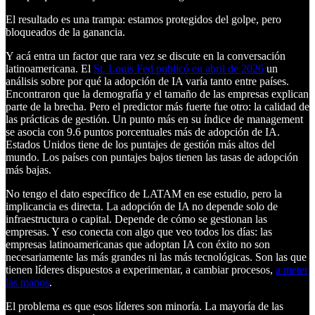
El resultado es una trampa: estamos protegidos del golpe, pero
bloqueados de la ganancia.
Y acá entra un factor que rara vez se discute en la conversación
latinoamericana. El
St. Louis Fed publicó en abril de 2026
un
análisis sobre por qué la adopción de IA varía tanto entre países.
Encontraron que la demografía y el tamaño de las empresas explican
parte de la brecha. Pero el predictor más fuerte fue otro: la calidad de
las prácticas de gestión. Un punto más en su índice de management
se asocia con 9.6 puntos porcentuales más de adopción de IA.
Estados Unidos tiene de los puntajes de gestión más altos del
mundo. Los países con puntajes bajos tienen las tasas de adopción
más bajas.
No tengo el dato específico de LATAM en ese estudio, pero la
implicancia es directa. La adopción de IA no depende solo de
infraestructura o capital. Depende de cómo se gestionan las
empresas. Y eso conecta con algo que veo todos los días: las
empresas latinoamericanas que adoptan IA con éxito no son
necesariamente las más grandes ni las más tecnológicas. Son las que
tienen líderes dispuestos a experimentar, a cambiar procesos,
a meter
las manos
.
El problema es que esos líderes son minoría. La mayoría de las