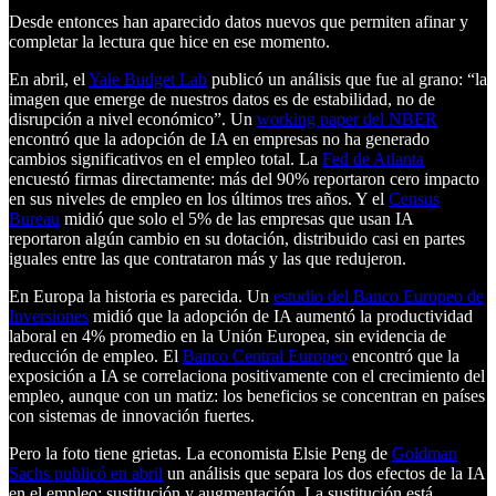
Desde entonces han aparecido datos nuevos que permiten afinar y
completar la lectura que hice en ese momento.
En abril, el
Yale Budget Lab
publicó un análisis que fue al grano: “la
imagen que emerge de nuestros datos es de estabilidad, no de
disrupción a nivel económico”. Un
working paper del NBER
encontró que la adopción de IA en empresas no ha generado
cambios significativos en el empleo total. La
Fed de Atlanta
encuestó firmas directamente: más del 90% reportaron cero impacto
en sus niveles de empleo en los últimos tres años. Y el
Census
Bureau
midió que solo el 5% de las empresas que usan IA
reportaron algún cambio en su dotación, distribuido casi en partes
iguales entre las que contrataron más y las que redujeron.
En Europa la historia es parecida. Un
estudio del Banco Europeo de
Inversiones
midió que la adopción de IA aumentó la productividad
laboral en 4% promedio en la Unión Europea, sin evidencia de
reducción de empleo. El
Banco Central Europeo
encontró que la
exposición a IA se correlaciona positivamente con el crecimiento del
empleo, aunque con un matiz: los beneficios se concentran en países
con sistemas de innovación fuertes.
Pero la foto tiene grietas. La economista Elsie Peng de
Goldman
Sachs publicó en abril
un análisis que separa los dos efectos de la IA
en el empleo: sustitución y augmentación. La sustitución está