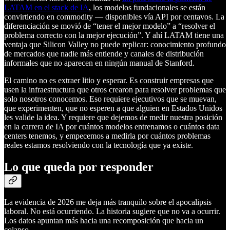
LATAM en el stack de IA
, los modelos fundacionales se están
convirtiendo en commodity — disponibles vía API por centavos. La
diferenciación se movió de “tener el mejor modelo” a “resolver el
problema correcto con la mejor ejecución”. Y ahí LATAM tiene una
ventaja que Silicon Valley no puede replicar: conocimiento profundo
de mercados que nadie más entiende y canales de distribución
informales que no aparecen en ningún manual de Stanford.
El camino no es extraer litio y esperar. Es construir empresas que
usen la infraestructura que otros crearon para resolver problemas que
solo nosotros conocemos. Eso requiere ejecutivos que se muevan,
que experimenten, que no esperen a que alguien en Estados Unidos
les valide la idea. Y requiere que dejemos de medir nuestra posición
en la carrera de IA por cuántos modelos entrenamos o cuántos data
centers tenemos, y empecemos a medirla por cuántos problemas
reales estamos resolviendo con la tecnología que ya existe.
Lo que queda por responder
La evidencia de 2026 me deja más tranquilo sobre el apocalipsis
laboral. No está ocurriendo. La historia sugiere que no va a ocurrir.
Los datos apuntan más hacia una recomposición que hacia un
colapso.