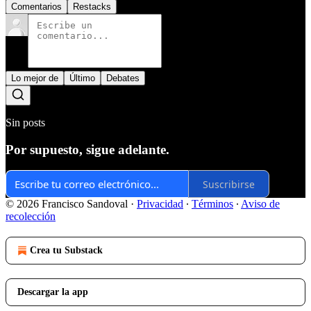
Comentarios
Restacks
Lo mejor de
Último
Debates
Sin posts
Por supuesto, sigue adelante.
Suscribirse
© 2026 Francisco Sandoval
·
Privacidad
∙
Términos
∙
Aviso de
recolección
Crea tu Substack
Descargar la app