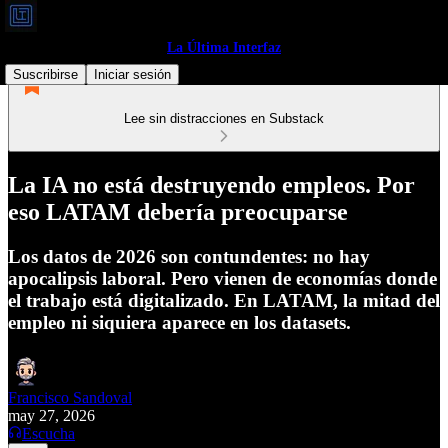
La Última Interfaz
Suscribirse
Iniciar sesión
Lee sin distracciones en Substack
La IA no está destruyendo empleos. Por
eso LATAM debería preocuparse
Los datos de 2026 son contundentes: no hay
apocalipsis laboral. Pero vienen de economías donde
el trabajo está digitalizado. En LATAM, la mitad del
empleo ni siquiera aparece en los datasets.
Francisco Sandoval
may 27, 2026
Escucha