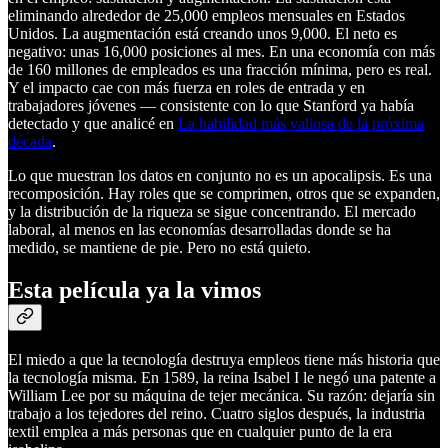
eliminando alrededor de 25,000 empleos mensuales en Estados
Unidos. La augmentación está creando unos 9,000. El neto es
negativo: unas 16,000 posiciones al mes. En una economía con más
de 160 millones de empleados es una fracción mínima, pero es real.
Y el impacto cae con más fuerza en roles de entrada y en
trabajadores jóvenes — consistente con lo que Stanford ya había
detectado y que analicé en
La habilidad más valiosa de la próxima
década
.
Lo que muestran los datos en conjunto no es un apocalipsis. Es una
recomposición. Hay roles que se comprimen, otros que se expanden,
y la distribución de la riqueza se sigue concentrando. El mercado
laboral, al menos en las economías desarrolladas donde se ha
medido, se mantiene de pie. Pero no está quieto.
Esta película ya la vimos
El miedo a que la tecnología destruya empleos tiene más historia que
la tecnología misma. En 1589, la reina Isabel I le negó una patente a
William Lee por su máquina de tejer mecánica. Su razón: dejaría sin
trabajo a los tejedores del reino. Cuatro siglos después, la industria
textil emplea a más personas que en cualquier punto de la era