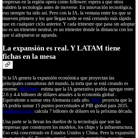
empresas en la región opera como follower: espera a que otros
validen la tecnología antes de moverse. En innovación tecnológica,
eso siempre ha sido así. Pero con la IA, la ventana entre los que se
mueven primero y los que llegan tarde se está cerrando más rápido
que en cualquier ciclo anterior. Y cada trimestre que pasa sin adoptar
no es un trimestre neutral, es un trimestre donde la distancia con los
que sí adoptaron se agranda.
La expansión es real. Y LATAM tiene
fichas en la mesa
Si la IA genera la expansión económica que proyectan las
principales consultoras del mundo, la torta que se está creando es
enorme.
McKinsey
estima que la IA generativa podría agregar entre
2.6 y 4.4 billones de dólares anuales a la economía global .
Equivalente a sumar otra Alemania cada año.
PwC
proyecta que la
IA podría sumar 15 puntos porcentuales al PIB global para 2035.
Goldman Sachs
calcula 7 billones de dólares en la próxima década.
Una parte se la llevan los dueños de la tecnología que son las
empresas que construyen los modelos, los chips y la infraestructura.
Eso está concentrado en Estados Unidos y China. Pero la expansión