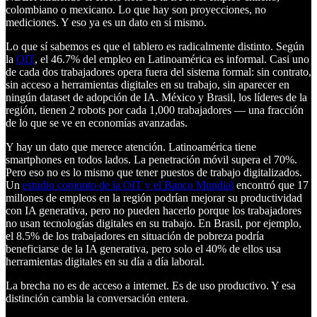
colombiano o mexicano. Lo que hay son proyecciones, no
mediciones. Y eso ya es un dato en sí mismo.
Lo que sí sabemos es que el tablero es radicalmente distinto. Según
la
OIT
, el 46.7% del empleo en Latinoamérica es informal. Casi uno
de cada dos trabajadores opera fuera del sistema formal: sin contrato,
sin acceso a herramientas digitales en su trabajo, sin aparecer en
ningún dataset de adopción de IA. México y Brasil, los líderes de la
región, tienen 2 robots por cada 1,000 trabajadores — una fracción
de lo que se ve en economías avanzadas.
Y hay un dato que merece atención. Latinoamérica tiene
smartphones en todos lados. La penetración móvil supera el 70%.
Pero eso no es lo mismo que tener puestos de trabajo digitalizados.
Un
estudio conjunto de la OIT y el Banco Mundial
encontró que 17
millones de empleos en la región podrían mejorar su productividad
con IA generativa, pero no pueden hacerlo porque los trabajadores
no usan tecnologías digitales en su trabajo. En Brasil, por ejemplo,
el 8.5% de los trabajadores en situación de pobreza podría
beneficiarse de la IA generativa, pero solo el 40% de ellos usa
herramientas digitales en su día a día laboral.
La brecha no es de acceso a internet. Es de uso productivo. Y esa
distinción cambia la conversación entera.