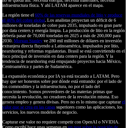
no se queda ahí. Necesita energía, necesita materiales, necesita
infraestructura física. Y ahí LATAM aparece en el mapa.
La región tiene el
60% de las reservas mundiales de litio y produce
el 46% del cobre global
. Los analistas proyectan un déficit de 6
millones de toneladas de cobre para 2035, impulsado en gran parte
por data centers y energía limpia. La producción de litio en la región
debería pasar de 70,000 toneladas en 2025 a más de 200,000 para
2030.
Morgan Stanley
ve 280 mil millones de dólares en inversión
extranjera directa fluyendo a Latinoamérica, impulsados por litio,
nearshoring y reformas regulatorias. Brasil se está convirtiendo en el
foco principal de inversión en data centers para la región. Y la
tendencia de nearshoring está empujando proyectos hacia México,
Centroamérica y partes de Sudamérica.
La expansión económica por IA ya está tocando a LATAM. Pero
hay que ser honestos sobre por dónde está entrando: por el lado de
los commodities y la infraestructura, no por el lado del
conocimiento. Somos proveedores de las materias primas que
necesita la revolución, no creadores de la revolución misma. Eso
genera empleo y genera divisas. Pero no es lo mismo que capturar
el
valor que se crea en las capas
superiores como las aplicaciones, los
servicios, los nuevos modelos de negocio.
Capturar ese valor no requiere competir con OpenAI o NVIDIA.
Como escribí hace unas semanas en
un post sobre la posición de