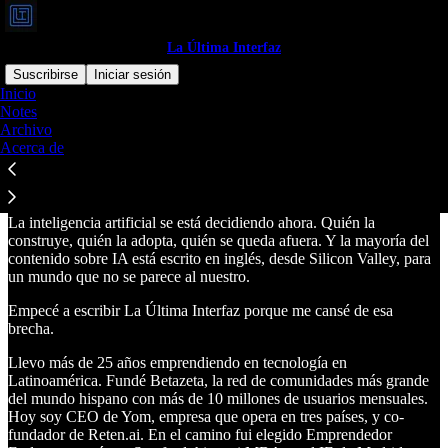
La Última Interfaz
Suscribirse
Iniciar sesión
Inicio
Notes
La Última Interfaz
Archivo
Acerca de
La inteligencia artificial se está decidiendo ahora. Quién la
construye, quién la adopta, quién se queda afuera. Y la mayoría del
contenido sobre IA está escrito en inglés, desde Silicon Valley, para
un mundo que no se parece al nuestro.
Empecé a escribir La Última Interfaz porque me cansé de esa
brecha.
Llevo más de 25 años emprendiendo en tecnología en
Latinoamérica. Fundé Betazeta, la red de comunidades más grande
del mundo hispano con más de 10 millones de usuarios mensuales.
Hoy soy CEO de Yom, empresa que opera en tres países, y co-
fundador de Reten.ai. En el camino fui elegido Emprendedor