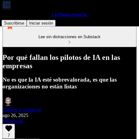
La Última Interfaz
Suscribirse
Iniciar sesión
Lee sin distracciones en Substack
Por qué fallan los pilotos de IA en las
empresas
No es que la IA esté sobrevalorada, es que las
organizaciones no están listas
Francisco Sandoval
ago 26, 2025
Escucha
7