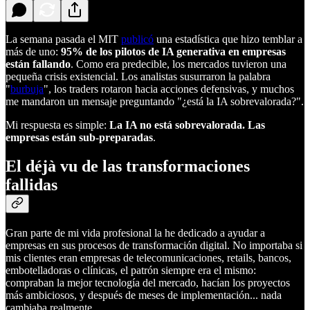
La semana pasada el MIT
publicó
una estadística que hizo temblar a
más de uno:
95% de los pilotos de IA generativa en empresas
están fallando
. Como era predecible, los mercados tuvieron una
pequeña crisis existencial. Los analistas susurraron la palabra
"
burbuja
", los traders rotaron hacia acciones defensivas, y muchos
me mandaron un mensaje preguntando "¿está la IA sobrevalorada?".
Mi respuesta es simple:
La IA no está sobrevalorada. Las
empresas están sub-preparadas
.
El déjà vu de las transformaciones
fallidas
Gran parte de mi vida profesional la he dedicado a ayudar a
empresas en sus procesos de transformación digital. No importaba si
mis clientes eran empresas de telecomunicaciones, retails, bancos,
embotelladoras o clínicas, el patrón siempre era el mismo:
compraban la mejor tecnología del mercado, hacían los proyectos
más ambiciosos, y después de meses de implementación... nada
cambiaba realmente.