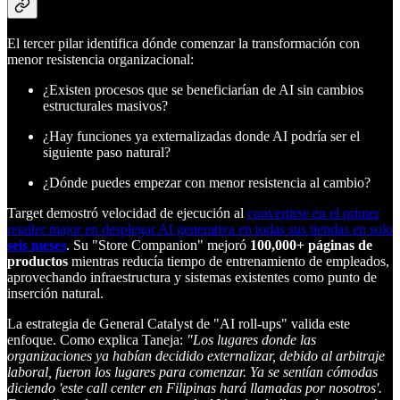
El tercer pilar identifica dónde comenzar la transformación con
menor resistencia organizacional:
¿Existen procesos que se beneficiarían de AI sin cambios
estructurales masivos?
¿Hay funciones ya externalizadas donde AI podría ser el
siguiente paso natural?
¿Dónde puedes empezar con menor resistencia al cambio?
Target demostró velocidad de ejecución al
convertirse en el primer
retailer major en desplegar AI generativa en todas sus tiendas en solo
seis meses
. Su "Store Companion" mejoró
100,000+ páginas de
productos
mientras reducía tiempo de entrenamiento de empleados,
aprovechando infraestructura y sistemas existentes como punto de
inserción natural.
La estrategia de General Catalyst de "AI roll-ups" valida este
enfoque. Como explica Taneja:
"Los lugares donde las
organizaciones ya habían decidido externalizar, debido al arbitraje
laboral, fueron los lugares para comenzar. Ya se sentían cómodas
diciendo 'este call center en Filipinas hará llamadas por nosotros'.