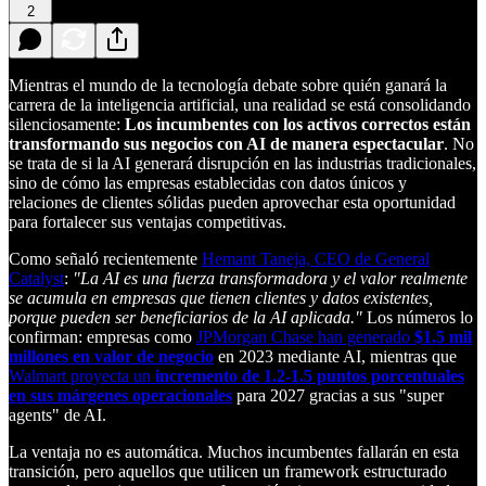
2
Mientras el mundo de la tecnología debate sobre quién ganará la
carrera de la inteligencia artificial, una realidad se está consolidando
silenciosamente:
Los incumbentes con los activos correctos están
transformando sus negocios con AI de manera espectacular
. No
se trata de si la AI generará disrupción en las industrias tradicionales,
sino de cómo las empresas establecidas con datos únicos y
relaciones de clientes sólidas pueden aprovechar esta oportunidad
para fortalecer sus ventajas competitivas.
Como señaló recientemente
Hemant Taneja, CEO de General
Catalyst
:
"La AI es una fuerza transformadora y el valor realmente
se acumula en empresas que tienen clientes y datos existentes,
porque pueden ser beneficiarios de la AI aplicada."
Los números lo
confirman: empresas como
JPMorgan Chase han generado
$1.5 mil
millones en valor de negocio
en 2023 mediante AI, mientras que
Walmart proyecta un
incremento de 1.2-1.5 puntos porcentuales
en sus márgenes operacionales
para 2027 gracias a sus "super
agents" de AI.
La ventaja no es automática. Muchos incumbentes fallarán en esta
transición, pero aquellos que utilicen un framework estructurado