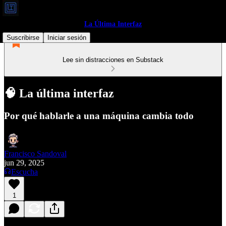
La Última Interfaz
Suscribirse
Iniciar sesión
Lee sin distracciones en Substack
🧠 La última interfaz
Por qué hablarle a una máquina cambia todo
Francisco Sandoval
jun 29, 2025
Escucha
1