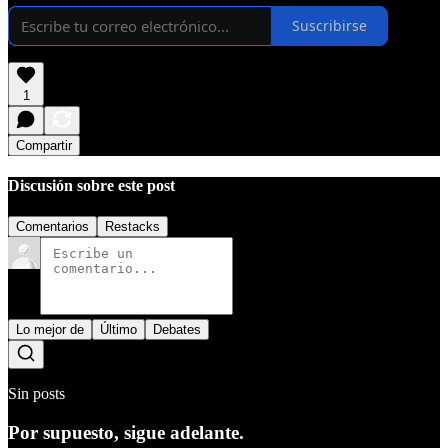
Suscribirse
1
Compartir
Discusión sobre este post
Comentarios
Restacks
Lo mejor de
Último
Debates
Sin posts
Por supuesto, sigue adelante.