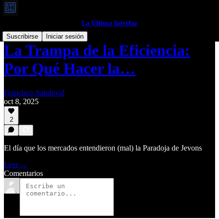
La Última Interfaz
Suscribirse
Iniciar sesión
La Trampa de la Eficiencia:
Por Qué Hacer la…
Francisco Sandoval
oct 8, 2025
2
El día que los mercados entendieron (mal) la Paradoja de Jevons
Leer →
Comentarios