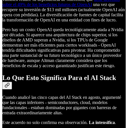
sobre el 49% de los beneficios futuros de OpenAI
una vez que
recupere su inversión de $13 mil millones (actualmente OpenAI aún
opera con pérdidas). La diversificación de fuentes de capital facilita
la transformación de OpenAI en una entidad con fines de lucro.
Pero hay un costo: OpenAI queda tecnológicamente atada a Nvidia
por décadas. Si aparece una arquitectura de chips superior, si los
diseños de AMD superan a Nvidia, si los TPUs de Google
demuestran ser más eficientes para ciertos workloads - OpenAI
tendría dificultades significativas para pivotear. Ha comprometido
una parte sustancial de su futuro tecnológico a un único proveedor
de hardware, aunque Altman claramente considera que los
beneficios de escala y acceso garantizado justifican este riesgo.
Lo Que Esto Significa Para el AI Stack
Cuando analicé las cinco capas del AI Stack en agosto, argumenté
que las capas inferiores - semiconductores, cloud, modelos
fundacionales - estaban dominadas por gigantes con barreras de
entrada extraordinariamente altas.
Este acuerdo no solo confirma esa observación.
La intensifica
.