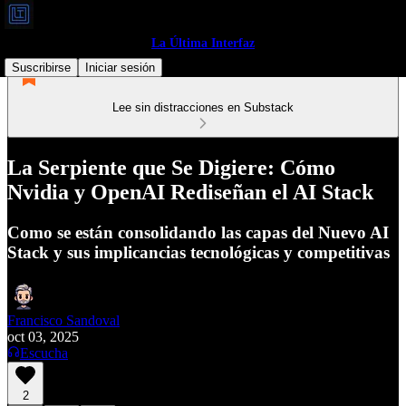
La Última Interfaz
Suscribirse
Iniciar sesión
Lee sin distracciones en Substack
La Serpiente que Se Digiere: Cómo
Nvidia y OpenAI Rediseñan el AI Stack
Como se están consolidando las capas del Nuevo AI
Stack y sus implicancias tecnológicas y competitivas
Francisco Sandoval
oct 03, 2025
Escucha
2