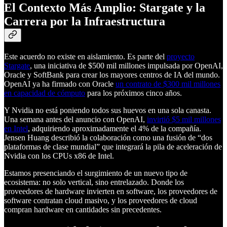
El Contexto Más Amplio: Stargate y la
Carrera por la Infraestructura
Este acuerdo no existe en aislamiento. Es parte del
proyecto
Stargate
, una iniciativa de $500 mil millones impulsada por OpenAI,
Oracle y SoftBank para crear los mayores centros de IA del mundo.
OpenAI ya ha firmado con Oracle
un contrato de $300 mil millones
en capacidad de cómputo
para los próximos cinco años.
Y Nvidia no está poniendo todos sus huevos en una sola canasta.
Una semana antes del anuncio con OpenAI,
invirtió $5 mil millones
en Intel
, adquiriendo aproximadamente el 4% de la compañía.
Jensen Huang describió la colaboración como una fusión de “dos
plataformas de clase mundial” que integrará la pila de aceleración de
Nvidia con los CPUs x86 de Intel.
Estamos presenciando el surgimiento de un nuevo tipo de
ecosistema: no solo vertical, sino entrelazado. Donde los
proveedores de hardware invierten en software, los proveedores de
software contratan cloud masivo, y los proveedores de cloud
compran hardware en cantidades sin precedentes.