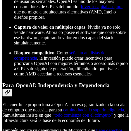
de usuarios semanales, OpenAI es uno de los mayores
consumidores de GPUs del mundo.
Invertir capital asegura
que no migre a arquitecturas alternativas (AMD, Intel o
diseños propios).
Captura de valor en múltiples capas
: Nvidia ya no solo
vende hardware. Ahora co-posee el software que corre sobre
ese hardware, capturando valor en dos capas del stack
simultáneamente.
Bloqueo competitivo
: Como
señalan analistas de
competencia
, la inversión puede crear incentivos para
priorizar a OpenAI con mejores términos o acceso más rápido
a GPUs de siguiente generación, dificultando que rivales
como AMD accedan a recursos esenciales.
Para OpenAI: Independencia y Dependencia
El acuerdo le proporciona a OpenAI acceso garantizado a la escala
de cómputo que necesita para su
camino hacia la superinteligencia
.
Sam Altman insiste en que
“todo comienza con el cómputo”
y que la
infraestructura será la base de la economía del futuro.
También reduce su dependencia de Microsoft, que
tiene derechos