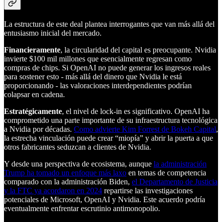
La estructura de este deal plantea interrogantes que van más allá del
entusiasmo inicial del mercado.
Financieramente
, la circularidad del capital es preocupante. Nvidia
invierte $100 mil millones que esencialmente regresan como
compras de chips. Si OpenAI no puede generar los ingresos reales
para sostener esto - más allá del dinero que Nvidia le está
proporcionando - las valoraciones interdependientes podrían
colapsar en cadena.
Estratégicamente
, el nivel de lock-in es significativo. OpenAI ha
comprometido una parte importante de su infraestructura tecnológica
a Nvidia por décadas.
Como advierte Kim Forrest de Bokeh Capital
,
la estrecha vinculación puede crear “miopía” y abrir la puerta a que
otros fabricantes seduzcan a clientes de Nvidia.
Y desde una perspectiva de ecosistema, aunque
la administración
Trump ha tomado un enfoque más laxo
en temas de competencia
comparado con la administración Biden,
el Departamento de Justicia
y la FTC ya acordaron en 2024
repartirse las investigaciones
potenciales de Microsoft, OpenAI y Nvidia. Este acuerdo podría
eventualmente enfrentar escrutinio antimonopolio.