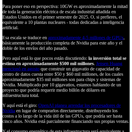
Para poner eso en perspectiva: 10GW es aproximadamente la mitad
de toda la generación eléctrica de escala industrial añadida en
Estados Unidos en el primer semestre de 2025. O, si prefieres, el
equivalente a 10 plantas nucleares - todas dedicadas a inteligencia
artificial.
Esa escala se traduce en
aproximadamente 4-5 millones de GPUs
,
básicamente la producción completa de Nvidia para este año y el
doble de los envíos del año pasado.
Pero aquí está lo que pocos están discutiendo:
la inversión total se
estima en aproximadamente $500 mil millones
.
Jensen Huang
mencionó en agosto
que construir un gigavatio de capacidad de
centro de datos cuesta entre $50 y $60 mil millones, de los cuales
aproximadamente $35 mil millones son para chips y sistemas de
Nvidia. Multiplicado por 10 gigavatios, estamos hablando de un
proyecto que podría requerir medio billón de dólares en
infraestructura total.
Y aquí está el giro:
OpenAI planea arrendar los procesadores de
Nvidia
en lugar de comprarlos directamente, distribuyendo los
costos a lo largo de la vida útil de las GPUs, que podría ser hasta
cinco años. Nvidia está parcialmente financiando sus propias ventas.
Y el consumo energético de esta infraestructura será equivalente a