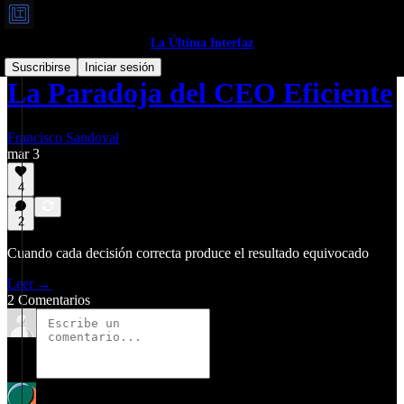
La Última Interfaz
Suscribirse
Iniciar sesión
La Paradoja del CEO Eficiente
Francisco Sandoval
mar 3
4
2
Cuando cada decisión correcta produce el resultado equivocado
Leer →
2 Comentarios