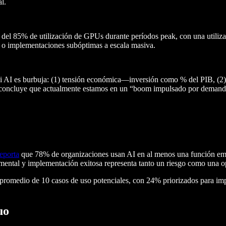
l.
 del 85% de utilización de GPUs durante períodos peak, con una utili
a o implementaciones subóptimas a escala masiva.
si AI es burbuja: (1) tensión económica—inversión como % del PIB, (2) t
isis concluye que actualmente estamos en un “boom impulsado por demand
eporta
que 78% de organizaciones usan AI en al menos una función empr
imental y implementación exitosa representa tanto un riesgo como una 
promedio de 10 casos de uso potenciales, con 24% priorizados para im
uo