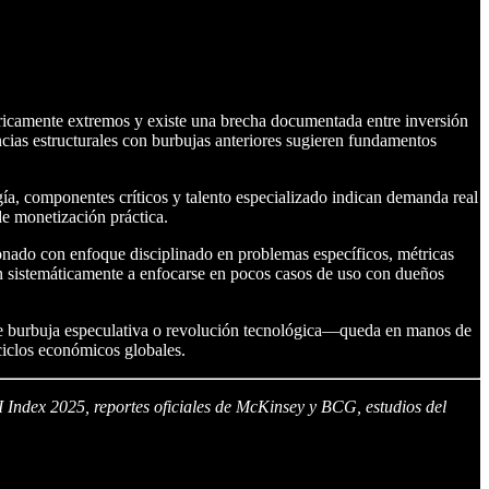
óricamente extremos y existe una brecha documentada entre inversión
ncias estructurales con burbujas anteriores sugieren fundamentos
gía, componentes críticos y talento especializado indican demanda real
de monetización práctica.
onado con enfoque disciplinado en problemas específicos, métricas
den sistemáticamente a enfocarse en pocos casos de uso con dueños
tuye burbuja especulativa o revolución tecnológica—queda en manos de
ciclos económicos globales.
I Index 2025, reportes oficiales de McKinsey y BCG, estudios del