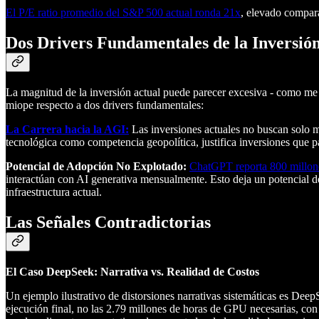
El P/E ratio promedio del S&P 500 actual ronda 21x
, elevado compara
Dos Drivers Fundamentales de la Inversió
La magnitud de la inversión actual puede parecer excesiva - como me 
miope respecto a dos drivers fundamentales:
La Carrera hacia la AGI:
Las inversiones actuales no buscan solo m
tecnológica como competencia geopolítica, justifica inversiones que 
Potencial de Adopción No Explotado:
ChatGPT reporta 800 millone
interactúan con AI generativa mensualmente. Esto deja un potencial d
infraestructura actual.
Las Señales Contradictorias
El Caso DeepSeek: Narrativa vs. Realidad de Costos
Un ejemplo ilustrativo de distorsiones narrativas sistemáticas es Dee
ejecución final, no las 2.79 millones de horas de GPU necesarias, con 