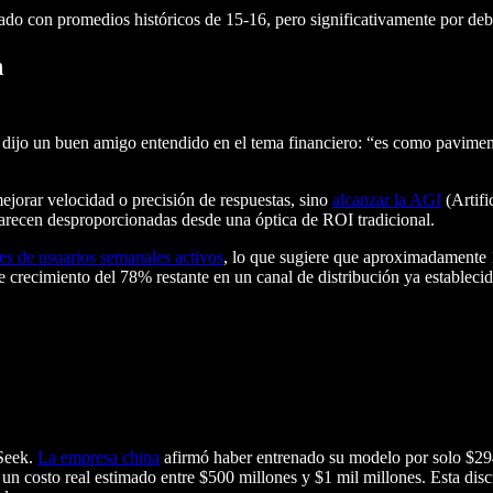
do con promedios históricos de 15-16, pero significativamente por deb
n
dijo un buen amigo entendido en el tema financiero: “es como paviment
ejorar velocidad o precisión de respuestas, sino
alcanzar la AGI
(Artifi
parecen desproporcionadas desde una óptica de ROI tradicional.
s de usuarios semanales activos
, lo que sugiere que aproximadamente 
e crecimiento del 78% restante en un canal de distribución ya establec
pSeek.
La empresa china
afirmó haber entrenado su modelo por solo $294,0
un costo real estimado entre $500 millones y $1 mil millones. Esta disc