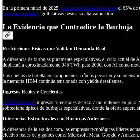
En la primera mitad de 2025,
las startups de AI capturaron
el 65% de t
proyecta pérdidas
significativas pese a su alta valoración.
La Evidencia que Contradice la Burbuja
Restricciones Físicas que Validan Demanda Real
A diferencia de burbujas puramente especulativas, el ciclo actual de 
duplicará a aproximadamente 945 TWh para 2030, con AI como motor c
Los cuellos de botella en componentes críticos persisten y se intensifi
la memoria HBM continúa tensionada con yields desafiantes.
Ingresos Reales y Crecientes
NVIDIA reportó
ingresos trimestrales de $46.7 mil millones en juli
sobreoferta típicos de burbujas especulativas, donde la oferta supera 
Diferencias Estructurales con Burbujas Anteriores
A diferencia de la era dot-com, las empresas tecnológicas líderes actua
efectivo reales de gigantes como Microsoft, Meta, Google y Amazon, n