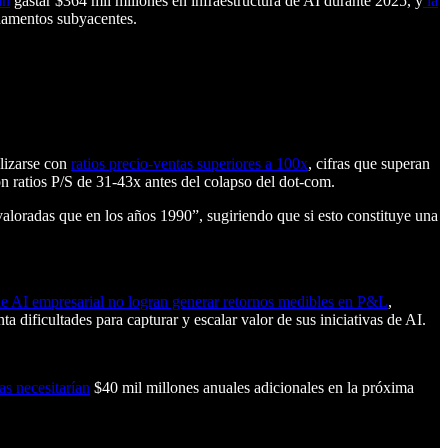
an
gastar $364 mil millones en infraestructura de AI durante 2025, y
la
ndamentos subyacentes.
alizarse con
ratios precio-ventas superiores a 100x
, cifras que superan
n ratios P/S de 31-43x antes del colapso del dot-com.
loradas que en los años 1990”, sugiriendo que si esto constituye una
de AI empresarial no logran generar retornos medibles en P&L
,
dificultades para capturar y escalar valor de sus iniciativas de AI.
as necesitarían
$40 mil millones anuales adicionales en la próxima