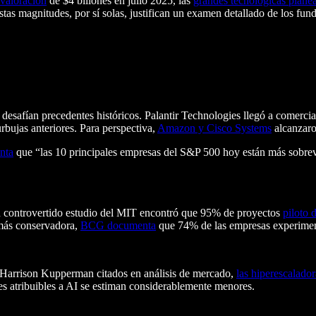
valoración
de $4 billones en julio 2025, las
grandes tecnológicas plane
stas magnitudes, por sí solas, justifican un examen detallado de los fu
 desafían precedentes históricos. Palantir Technologies llegó a comerci
rbujas anteriores. Para perspectiva,
Amazon y Cisco Systems
alcanzaro
nta
que “las 10 principales empresas del S&P 500 hoy están más sobreva
Un controvertido estudio del MIT encontró que 95% de proyectos
piloto 
 más conservadora,
BCG documenta
que 74% de las empresas experimenta 
e Harrison Kupperman citados en análisis de mercado,
las hiperescalador
les atribuibles a AI se estiman considerablemente menores.