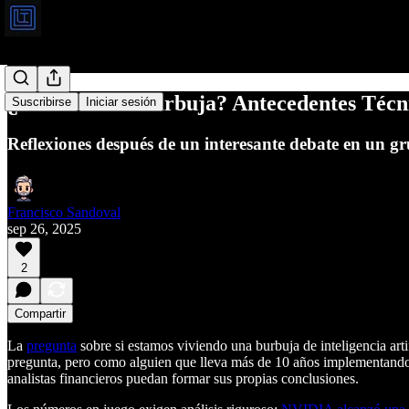
¿Es la AI una Burbuja? Antecedentes Técni
Suscribirse
Iniciar sesión
Reflexiones después de un interesante debate en un 
Francisco Sandoval
sep 26, 2025
2
Compartir
La
pregunta
sobre si estamos viviendo una burbuja de inteligencia arti
pregunta, pero como alguien que lleva más de 10 años implementando m
analistas financieros puedan formar sus propias conclusiones.