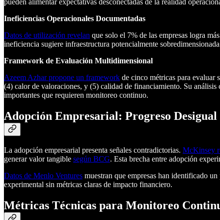
pueden alimentar expectativas desconectadas de la realidad operaciona
Ineficiencias Operacionales Documentadas
Datos de utilización revelan
que solo el 7% de las empresas logra más
ineficiencia sugiere infraestructura potencialmente sobredimensionad
Framework de Evaluación Multidimensional
Azeem Azhar propone un framework
de cinco métricas para evaluar 
(4) calor de valoraciones, y (5) calidad de financiamiento. Su anál
importantes que requieren monitoreo continuo.
Adopción Empresarial: Progreso Desigual
La adopción empresarial presenta señales contradictorias.
McKinsey r
generar valor tangible
según BCG
. Esta brecha entre adopción exper
Datos de Menlo Ventures
muestran que empresas han identificado un 
experimental sin métricas claras de impacto financiero.
Métricas Técnicas para Monitoreo Contin