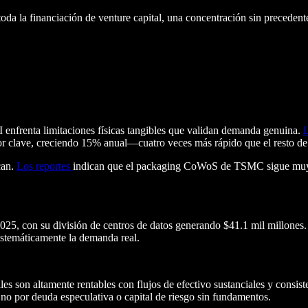
oda la financiación de venture capital, una concentración sin preceden
AI enfrenta limitaciones físicas tangibles que validan demanda genuina.
L
lave, creciendo 15% anual—cuatro veces más rápido que el resto de l
can.
Los reportes
indican que el packaging CoWoS de TSMC sigue muy 
o 2025, con su división de centros de datos generando $41.1 mil millon
sistemáticamente la demanda real.
les son altamente rentables con flujos de efectivo sustanciales y consist
o por deuda especulativa o capital de riesgo sin fundamentos.