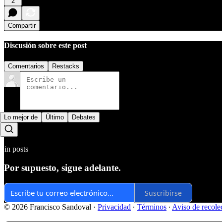
2
Compartir
Discusión sobre este post
Comentarios
Restacks
Lo mejor de
Último
Debates
Sin posts
Por supuesto, sigue adelante.
Suscribirse
© 2026 Francisco Sandoval
·
Privacidad
∙
Términos
∙
Aviso de recole