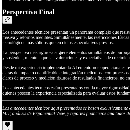
Perspectiva Final
Los antecedentes técnicos presentan un panorama complejo que resiste
masiva y retornos medibles. Simultáneamente, las restricciones física
tecnológicos más sólidos que en ciclos especulativos previos.
La perspectiva más rigurosa sugiere elementos simultáneos de burbuja 
y sostenida, mientras que las valoraciones y expectativas de crecimien
Desde mi experiencia implementando AI en entornos operacionales real
claras de impacto cuantificable e integración meticulosa con procesos
claros de proceso y medición rigurosa de resultados financieros, no en
Los antecedentes técnicos están presentados con la mayor rigurosidad
quienes poseen la experiencia especializada para evaluar estos fundam
Los antecedentes técnicos aquí presentados se basan exclusivamente e
MIT, análisis de Exponential View, y reportes financieros auditados de