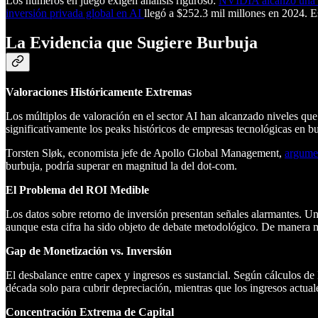
Los números en juego exigen análisis riguroso:
NVIDIA alcanzó una 
inversión privada global en AI
llegó a $252.3 mil millones en 2024. E
La Evidencia que Sugiere Burbuja
Valoraciones Históricamente Extremas
Los múltiplos de valoración en el sector AI han alcanzado niveles que
significativamente los peaks históricos de empresas tecnológicas en bu
Torsten Sløk, economista jefe de Apollo Global Management,
argume
burbuja, podría superar en magnitud la del dot-com.
El Problema del ROI Medible
Los datos sobre retorno de inversión presentan señales alarmantes. 
aunque esta cifra ha sido objeto de debate metodológico. De manera
Gap de Monetización vs. Inversión
El desbalance entre capex y ingresos es sustancial. Según cálculos d
década solo para cubrir depreciación, mientras que los ingresos actua
Concentración Extrema de Capital