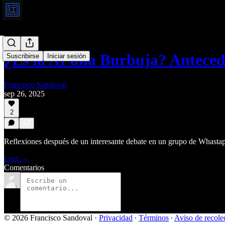
¿Es la AI una Burbuja? Antece
Suscribirse
Iniciar sesión
Francisco Sandoval
sep 26, 2025
2
Reflexiones después de un interesante debate en un grupo de Whasta
Leer →
Comentarios
© 2026 Francisco Sandoval
·
Privacidad
∙
Términos
∙
Aviso de recole